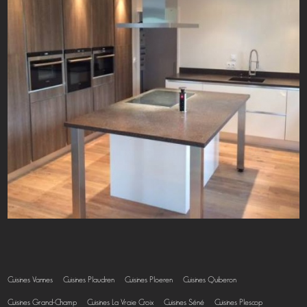
Cuisines Vannes
Cuisines Plaudren
Cuisines Ploeren
Cuisines Quiberon
Cuisines Grand-Champ
Cuisines La Vraie Croix
Cuisines Séné
Cuisines Plescop