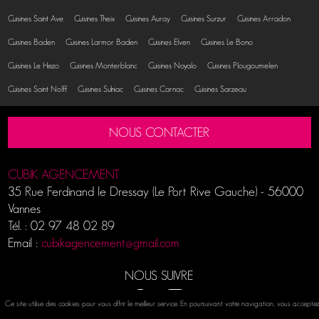
Cuisines Saint Ave
Cuisines Theix
Cuisines Auray
Cuisines Surzur
Cuisines Arradon
Cuisines Baden
Cuisines Larmor Baden
Cuisines Elven
Cuisines Le Bono
Cuisines Le Hezo
Cuisines Monterblanc
Cuisines Noyalo
Cuisines Plougoumelen
Cuisines Saint Nolff
Cuisines Sulniac
Cuisines Carnac
Cuisines Sarzeau
NOUS CONTACTER
CUBIK AGENCEMENT
35 Rue Ferdinand le Dressay (Le Port Rive Gauche)
-
56000
Vannes
Tél. :
02 97 48 02 89
Email :
cubikagencement@gmail.com
NOUS SUIVRE
Ce site utilise des cookies pour vous offrir le meilleur service. En poursuivant votre navigation, vous accepte